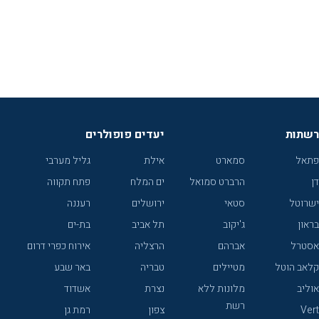
רשתות
יעדים פופולרים
פתאל
סמארט
אילת
גליל מערבי
דן
הרברט סמואל
ים המלח
פתח תקווה
ישרוטל
סטאי
ירושלים
רעננה
בראון
ג'יקוב
תל אביב
בת-ים
אסטרל
אברהם
הרצליה
אירוח כפרי דרום
קלאב הוטל
מטיילים
טבריה
באר שבע
אוליב
מלונות ללא
נצרת
אשדוד
רשת
Vert
צפון
רמת גן