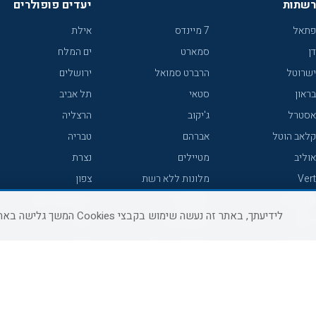
רשתות
יעדים פופולרים
פתאל
7 מיינדס
אילת
דן
סמארט
ים המלח
ישרוטל
הרברט סמואל
ירושלים
בראון
סטאי
תל אביב
אסטרל
ג'יקוב
הרצליה
קלאב הוטל
אברהם
טבריה
אוליב
מטיילים
נצרת
Vert
מלונות ללא רשת
צפון
icHotels
C HOTEL
אירוח כפרי צפון
לידיעתך, באתר זה נעשה שימוש בקבצי Cookies המשך גלישה באתר מהווה הסכמה לשימוש זה, למידע נוסף ניתן לעיין
פרימה
קראון פלאזה
נתניה
אורכידאה
אפריקה ישראל
חיפה
דניאל
רוקסון
מרכז
ישרוטל יוקרה
אדם
אשקלון
קיסר
Adar
מצפה רמון