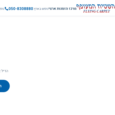
050-8308880
מרכז הזמנות ארצי
נופש בארץ
נופ
הדיל א
ח