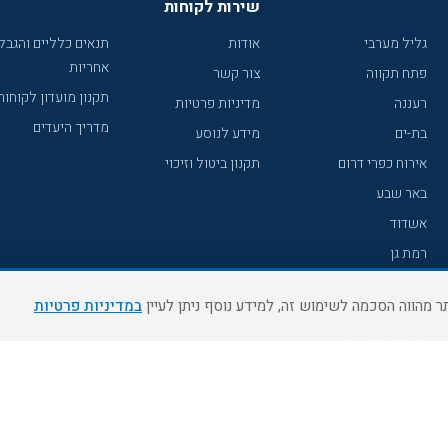
שירות לקוחות
גליל מערבי
אודות
תנאים כלליים והגבל
אחריות
פתח תקווה
צור קשר
תקנון מועדון לקוחות
רעננה
מדיניות פרטיות
מדריך היעדים
בת-ים
מידע לנוסע
אירוח כפרי דרום
תקנון ביטול וזיכוי
באר שבע
אשדוד
רמת גן
נהריה
במדיניות פרטיות
עכו
מעלות תרשיחא
רחובות
צפת
חדרה