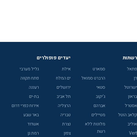
רשתות
יעדים פופולרים
פתאל
סמארט
אילת
גליל מערבי
דן
הרברט סמואל
ים המלח
פתח תקווה
ישרוטל
סטאי
ירושלים
רעננה
בראון
ג'יקוב
תל אביב
בת-ים
אסטרל
אברהם
הרצליה
אירוח כפרי דרום
קלאב הוטל
מטיילים
טבריה
באר שבע
אוליב
מלונות ללא
נצרת
אשדוד
רשת
Vert
צפון
רמת גן