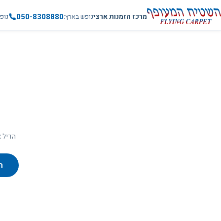
050-8308880
מרכז הזמנות ארצי
נופש בארץ
נופ
הדיל א
ח