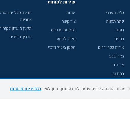
שירות לקוחות
גליל מערבי
אודות
תנאים כלליים והגבל
אחריות
פתח תקווה
צור קשר
תקנון מועדון לקוחות
רעננה
מדיניות פרטיות
מדריך היעדים
בת-ים
מידע לנוסע
אירוח כפרי דרום
תקנון ביטול וזיכוי
באר שבע
אשדוד
רמת גן
נהריה
במדיניות פרטיות
עכו
מעלות תרשיחא
רחובות
צפת
חדרה