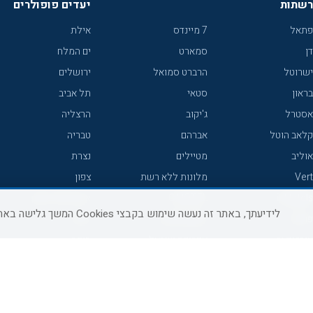
רשתות
יעדים פופולרים
פתאל
7 מיינדס
אילת
דן
סמארט
ים המלח
ישרוטל
הרברט סמואל
ירושלים
בראון
סטאי
תל אביב
אסטרל
ג'יקוב
הרצליה
קלאב הוטל
אברהם
טבריה
אוליב
מטיילים
נצרת
Vert
מלונות ללא רשת
צפון
icHotels
C HOTEL
אירוח כפרי צפון
לידיעתך, באתר זה נעשה שימוש בקבצי Cookies המשך גלישה באתר מהווה הסכמה לשימוש זה, למידע נוסף ניתן לעיין
פרימה
קראון פלאזה
נתניה
אורכידאה
אפריקה ישראל
חיפה
דניאל
רוקסון
מרכז
ישרוטל יוקרה
אדם
אשקלון
קיסר
Adar
מצפה רמון