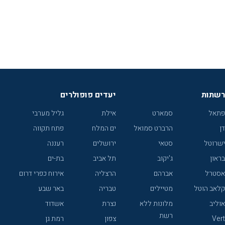
רשתות
יעדים פופולרים
פתאל
סמארט
אילת
גליל מערבי
דן
הרברט סמואל
ים המלח
פתח תקווה
ישרוטל
סטאי
ירושלים
רעננה
בראון
ג'יקוב
תל אביב
בת-ים
אסטרל
אברהם
הרצליה
אירוח כפרי דרום
קלאב הוטל
מטיילים
טבריה
באר שבע
אוליב
מלונות ללא
נצרת
אשדוד
רשת
Vert
צפון
רמת גן