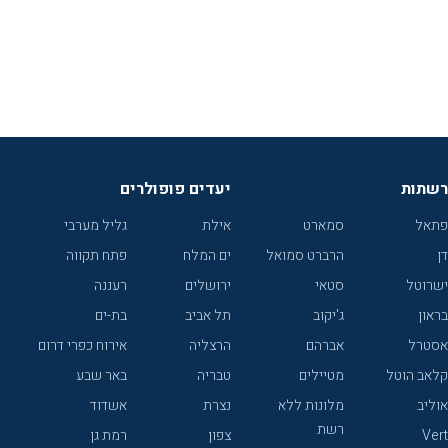
רשתות
יעדים פופולרים
פתאל
סמארט
אילת
גליל מערבי
דן
הרברט סמואל
ים המלח
פתח תקווה
ישרוטל
סטאי
ירושלים
רעננה
בראון
ג'יקוב
תל אביב
בת-ים
אסטרל
אברהם
הרצליה
אירוח כפרי דרום
קלאב הוטל
מטיילים
טבריה
באר שבע
אוליב
מלונות ללא
נצרת
אשדוד
רשת
Vert
צפון
רמת גן