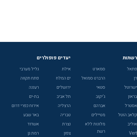
רשתות
יעדים פופולרים
פתאל
סמארט
אילת
גליל מערבי
דן
הרברט סמואל
ים המלח
פתח תקווה
ישרוטל
סטאי
ירושלים
רעננה
בראון
ג'יקוב
תל אביב
בת-ים
אסטרל
אברהם
הרצליה
אירוח כפרי דרום
קלאב הוטל
מטיילים
טבריה
באר שבע
אוליב
מלונות ללא
נצרת
אשדוד
רשת
Vert
צפון
רמת גן