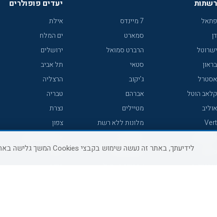
רשתות
יעדים פופולרים
פתאל
7 מיינדס
אילת
דן
סמארט
ים המלח
ישרוטל
הרברט סמואל
ירושלים
בראון
סטאי
תל אביב
אסטרל
ג'יקוב
הרצליה
קלאב הוטל
אברהם
טבריה
אוליב
מטיילים
נצרת
Vert
מלונות ללא רשת
צפון
icHotels
C HOTEL
אירוח כפרי צפון
לידיעתך, באתר זה נעשה שימוש בקבצי Cookies המשך גלישה באתר מהווה הסכמה לשימוש זה, למידע נוסף ניתן לעיין
פרימה
קראון פלאזה
נתניה
אורכידאה
אפריקה ישראל
חיפה
דניאל
רוקסון
מרכז
ישרוטל יוקרה
אדם
אשקלון
קיסר
Adar
מצפה רמון