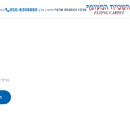
050-8308880
מרכז הזמנות ארצי
נופש בארץ
נופ
הדיל א
ח