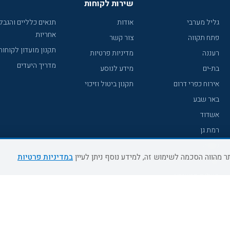
שירות לקוחות
גליל מערבי
אודות
תנאים כלליים והגבל
אחריות
פתח תקווה
צור קשר
תקנון מועדון לקוחות
רעננה
מדיניות פרטיות
מדריך היעדים
בת-ים
מידע לנוסע
אירוח כפרי דרום
תקנון ביטול וזיכוי
באר שבע
אשדוד
רמת גן
נהריה
במדיניות פרטיות
עכו
מעלות תרשיחא
רחובות
צפת
חדרה