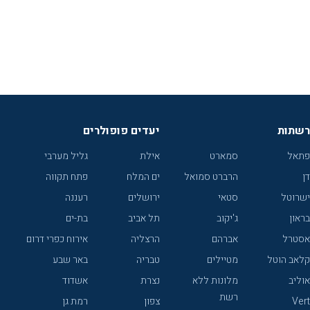
רשתות
יעדים פופולרים
פתאל
סמארט
אילת
גליל מערבי
דן
הרברט סמואל
ים המלח
פתח תקווה
ישרוטל
סטאי
ירושלים
רעננה
בראון
ג'יקוב
תל אביב
בת-ים
אסטרל
אברהם
הרצליה
אירוח כפרי דרום
קלאב הוטל
מטיילים
טבריה
באר שבע
אוליב
מלונות ללא
נצרת
אשדוד
רשת
Vert
צפון
רמת גן