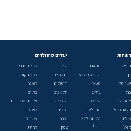
רשתות
יעדים פופולרים
פתאל
סמארט
אילת
גליל מערבי
דן
הרברט סמואל
ים המלח
פתח תקווה
ישרוטל
סטאי
ירושלים
רעננה
בראון
ג'יקוב
תל אביב
בת-ים
אסטרל
אברהם
הרצליה
אירוח כפרי דרום
קלאב הוטל
מטיילים
טבריה
באר שבע
אוליב
מלונות ללא
נצרת
אשדוד
רשת
Vert
צפון
רמת גן