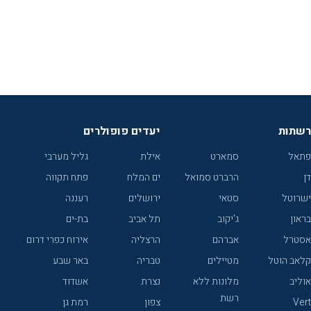
רשתות
יעדים פופולרים
פתאל
סמארט
אילת
גליל מערבי
דן
הרברט סמואל
ים המלח
פתח תקווה
ישרוטל
סטאי
ירושלים
רעננה
בראון
ג'יקוב
תל אביב
בת-ים
אסטרל
אברהם
הרצליה
אירוח כפרי דרום
קלאב הוטל
מטיילים
טבריה
באר שבע
אוליב
מלונות ללא
נצרת
אשדוד
רשת
Vert
צפון
רמת גן