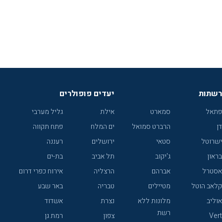
רשתות
יעדים פופולרים
פתאל
סמארט
אילת
גליל מערבי
דן
הרברט סמואל
ים המלח
פתח תקווה
ישרוטל
סטאי
ירושלים
רעננה
בראון
ג'יקוב
תל אביב
בת-ים
אסטרל
אברהם
הרצליה
אירוח כפרי דרום
קלאב הוטל
מטיילים
טבריה
באר שבע
אוליב
מלונות ללא
נצרת
אשדוד
רשת
Vert
צפון
רמת גן