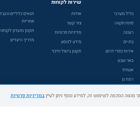
שירות לקוחות
גליל מערבי
אודות
תנאים כלליים והגבל
אחריות
פתח תקווה
צור קשר
תקנון מועדון לקוחות
רעננה
מדיניות פרטיות
מדריך היעדים
בת-ים
מידע לנוסע
אירוח כפרי דרום
תקנון ביטול וזיכוי
באר שבע
אשדוד
רמת גן
נהריה
במדיניות פרטיות
עכו
מעלות תרשיחא
רחובות
צפת
חדרה