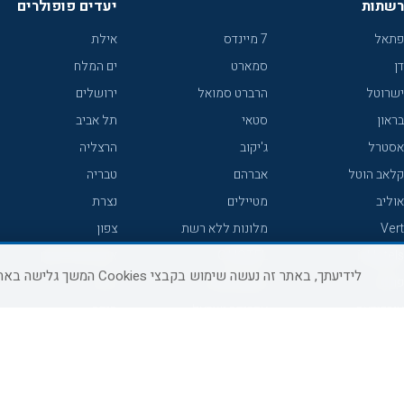
רשתות
יעדים פופולרים
פתאל
7 מיינדס
אילת
דן
סמארט
ים המלח
ישרוטל
הרברט סמואל
ירושלים
בראון
סטאי
תל אביב
אסטרל
ג'יקוב
הרצליה
קלאב הוטל
אברהם
טבריה
אוליב
מטיילים
נצרת
Vert
מלונות ללא רשת
צפון
icHotels
C HOTEL
אירוח כפרי צפון
לידיעתך, באתר זה נעשה שימוש בקבצי Cookies המשך גלישה באתר מהווה הסכמה לשימוש זה, למידע נוסף ניתן לעיין
פרימה
קראון פלאזה
נתניה
אורכידאה
אפריקה ישראל
חיפה
דניאל
רוקסון
מרכז
ישרוטל יוקרה
אדם
אשקלון
קיסר
Adar
מצפה רמון