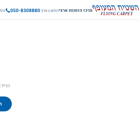
050-8308880
מרכז הזמנות ארצי
נופש בארץ
נופ
הדיל א
ח