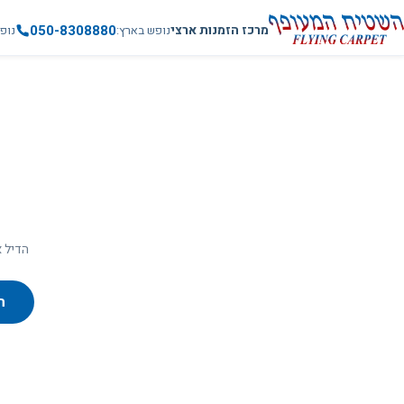
050-8308880
מרכז הזמנות ארצי
נופש בארץ
נופ
הדיל א
ח