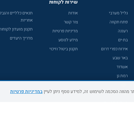
שירות לקוחות
גליל מערבי
אודות
תנאים כלליים והגבל
אחריות
פתח תקווה
צור קשר
תקנון מועדון לקוחות
רעננה
מדיניות פרטיות
מדריך היעדים
בת-ים
מידע לנוסע
אירוח כפרי דרום
תקנון ביטול וזיכוי
באר שבע
אשדוד
רמת גן
נהריה
במדיניות פרטיות
עכו
מעלות תרשיחא
רחובות
צפת
חדרה