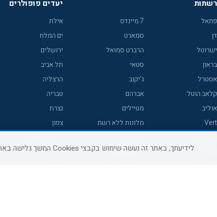
רשתות
יעדים פופולרים
פתאל
7 מיינדס
אילת
דן
סמארט
ים המלח
ישרוטל
הרברט סמואל
ירושלים
בראון
סטאי
תל אביב
אסטרל
ג'יקוב
הרצליה
קלאב הוטל
אברהם
טבריה
אוליב
מטיילים
נצרת
Vert
מלונות ללא רשת
צפון
icHotels
C HOTEL
אירוח כפרי צפון
לידיעתך, באתר זה נעשה שימוש בקבצי Cookies המשך גלישה באתר מהווה הסכמה לשימוש זה, למידע נוסף ניתן לעיין
פרימה
קראון פלאזה
נתניה
אורכידאה
אפריקה ישראל
חיפה
דניאל
רוקסון
מרכז
ישרוטל יוקרה
אדם
אשקלון
קיסר
Adar
מצפה רמון