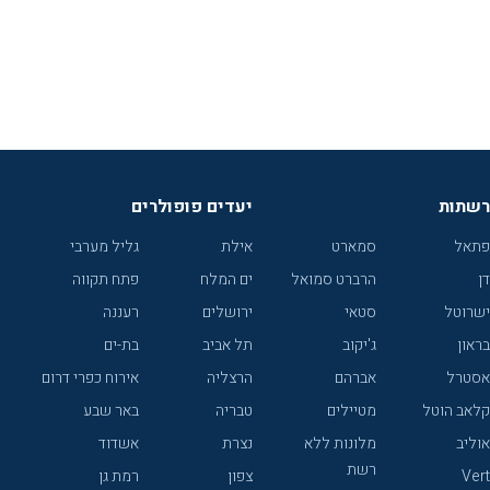
רשתות
יעדים פופולרים
פתאל
סמארט
אילת
גליל מערבי
דן
הרברט סמואל
ים המלח
פתח תקווה
ישרוטל
סטאי
ירושלים
רעננה
בראון
ג'יקוב
תל אביב
בת-ים
אסטרל
אברהם
הרצליה
אירוח כפרי דרום
קלאב הוטל
מטיילים
טבריה
באר שבע
אוליב
מלונות ללא
נצרת
אשדוד
רשת
Vert
צפון
רמת גן