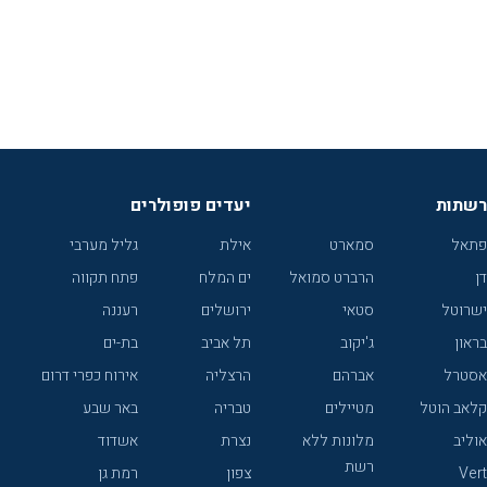
רשתות
יעדים פופולרים
פתאל
סמארט
אילת
גליל מערבי
דן
הרברט סמואל
ים המלח
פתח תקווה
ישרוטל
סטאי
ירושלים
רעננה
בראון
ג'יקוב
תל אביב
בת-ים
אסטרל
אברהם
הרצליה
אירוח כפרי דרום
קלאב הוטל
מטיילים
טבריה
באר שבע
אוליב
מלונות ללא
נצרת
אשדוד
רשת
Vert
צפון
רמת גן