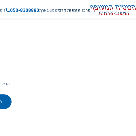
050-8308880
מרכז הזמנות ארצי
נופש בארץ
נופ
הדיל א
ח