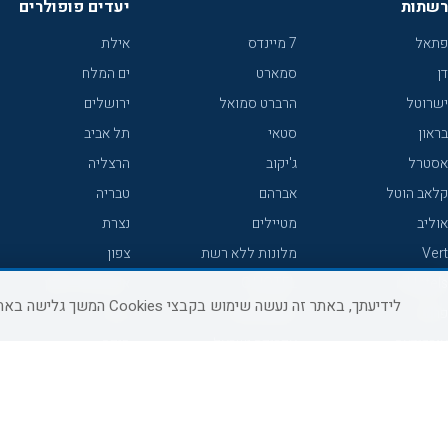
רשתות
יעדים פופולרים
פתאל
7 מיינדס
אילת
דן
סמארט
ים המלח
ישרוטל
הרברט סמואל
ירושלים
בראון
סטאי
תל אביב
אסטרל
ג'יקוב
הרצליה
קלאב הוטל
אברהם
טבריה
אוליב
מטיילים
נצרת
Vert
מלונות ללא רשת
צפון
icHotels
C HOTEL
אירוח כפרי צפון
לידיעתך, באתר זה נעשה שימוש בקבצי Cookies המשך גלישה באתר מהווה הסכמה לשימוש זה, למידע נוסף ניתן לעיין
פרימה
קראון פלאזה
נתניה
אורכידאה
אפריקה ישראל
חיפה
דניאל
רוקסון
מרכז
ישרוטל יוקרה
אדם
אשקלון
קיסר
Adar
מצפה רמון