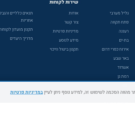
שירות לקוחות
גליל מערבי
אודות
תנאים כלליים והגבל
אחריות
פתח תקווה
צור קשר
תקנון מועדון לקוחות
רעננה
מדיניות פרטיות
מדריך היעדים
בת-ים
מידע לנוסע
אירוח כפרי דרום
תקנון ביטול וזיכוי
באר שבע
אשדוד
רמת גן
נהריה
במדיניות פרטיות
עכו
מעלות תרשיחא
רחובות
צפת
חדרה