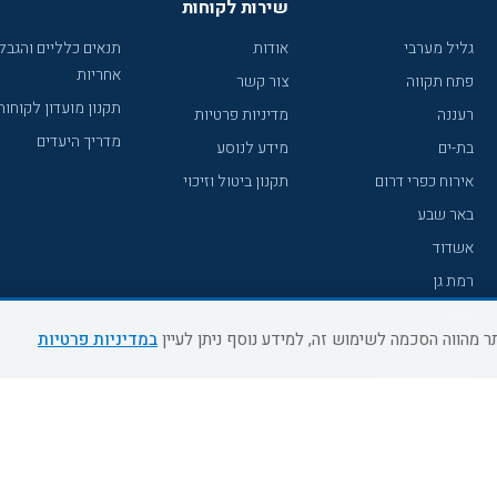
שירות לקוחות
גליל מערבי
אודות
תנאים כלליים והגבל
אחריות
פתח תקווה
צור קשר
תקנון מועדון לקוחות
רעננה
מדיניות פרטיות
מדריך היעדים
בת-ים
מידע לנוסע
אירוח כפרי דרום
תקנון ביטול וזיכוי
באר שבע
אשדוד
רמת גן
נהריה
במדיניות פרטיות
עכו
מעלות תרשיחא
רחובות
צפת
חדרה