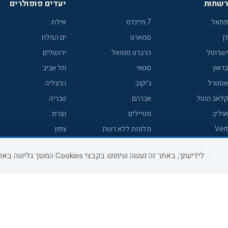
רשתות
יעדים פופולרים
פתאל
7 מיינדס
אילת
דן
סמארט
ים המלח
ישרוטל
הרברט סמואל
ירושלים
בראון
סטאי
תל אביב
אסטרל
ג'יקוב
הרצליה
קלאב הוטל
אברהם
טבריה
אוליב
מטיילים
נצרת
Vert
מלונות ללא רשת
צפון
icHotels
C HOTEL
אירוח כפרי צפון
לידיעתך, באתר זה נעשה שימוש בקבצי Cookies המשך גלישה באתר מהווה הסכמה לשימוש זה, למידע נוסף ניתן לעיין
פרימה
קראון פלאזה
נתניה
אורכידאה
אפריקה ישראל
חיפה
דניאל
רוקסון
מרכז
ישרוטל יוקרה
אדם
אשקלון
קיסר
Adar
מצפה רמון