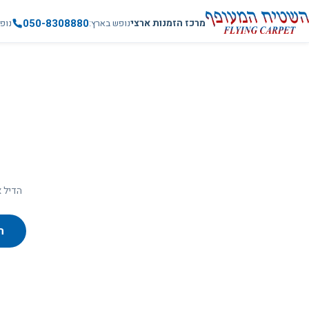
050-8308880
מרכז הזמנות ארצי
נופש בארץ
נופ
הדיל א
ח