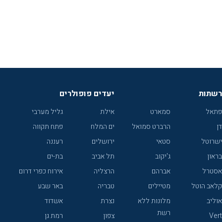
רשתות
יעדים פופולרים
פתאל
סמארט
אילת
גליל מערבי
דן
הרברט סמואל
ים המלח
פתח תקווה
ישרוטל
סטאי
ירושלים
רעננה
בראון
ג'יקוב
תל אביב
בת-ים
אסטרל
אברהם
הרצליה
אירוח כפרי דרום
קלאב הוטל
מטיילים
טבריה
באר שבע
אוליב
מלונות ללא
נצרת
אשדוד
רשת
Vert
צפון
רמת גן