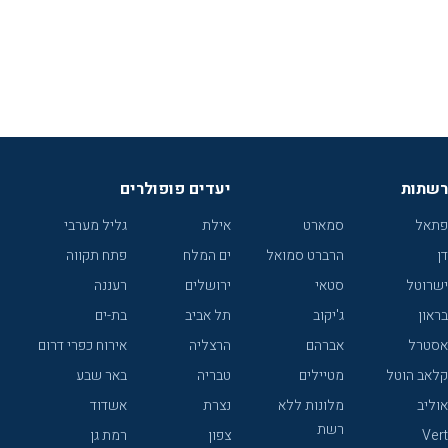
רשתות
יעדים פופולרים
פתאל
סמארט
אילת
גליל מערבי
דן
הרברט סמואל
ים המלח
פתח תקווה
ישרוטל
סטאי
ירושלים
רעננה
בראון
ג'יקוב
תל אביב
בת-ים
אסטרל
אברהם
הרצליה
אירוח כפרי דרום
קלאב הוטל
מטיילים
טבריה
באר שבע
אוליב
מלונות ללא
נצרת
אשדוד
רשת
Vert
צפון
רמת גן