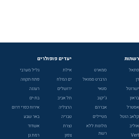
רשתות
יעדים פופולרים
פתאל
סמארט
אילת
גליל מערבי
דן
הרברט סמואל
ים המלח
פתח תקווה
ישרוטל
סטאי
ירושלים
רעננה
בראון
ג'יקוב
תל אביב
בת-ים
אסטרל
אברהם
הרצליה
אירוח כפרי דרום
קלאב הוטל
מטיילים
טבריה
באר שבע
אוליב
מלונות ללא
נצרת
אשדוד
רשת
Vert
צפון
רמת גן