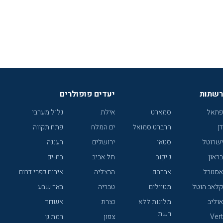
רשתות
יעדים פופולרים
פתאל
סמארט
אילת
גליל מערבי
דן
הרברט סמואל
ים המלח
פתח תקווה
ישרוטל
סטאי
ירושלים
רעננה
בראון
ג'יקוב
תל אביב
בת-ים
אסטרל
אברהם
הרצליה
אירוח כפרי דרום
קלאב הוטל
מטיילים
טבריה
באר שבע
אוליב
מלונות ללא
נצרת
אשדוד
רשת
Vert
צפון
רמת גן