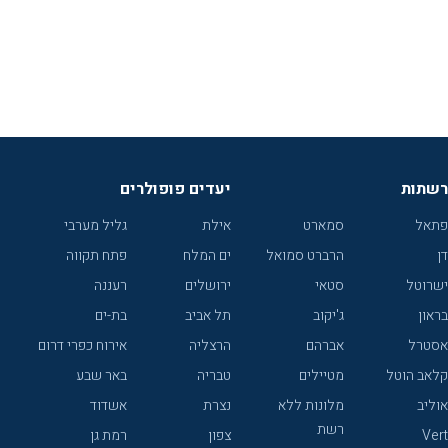
רשתות
יעדים פופולרים
פתאל
סמארט
אילת
גליל מערבי
דן
הרברט סמואל
ים המלח
פתח תקווה
ישרוטל
סטאי
ירושלים
רעננה
בראון
ג'יקוב
תל אביב
בת-ים
אסטרל
אברהם
הרצליה
אירוח כפרי דרום
קלאב הוטל
מטיילים
טבריה
באר שבע
אוליב
מלונות ללא
נצרת
אשדוד
רשת
Vert
צפון
רמת גן