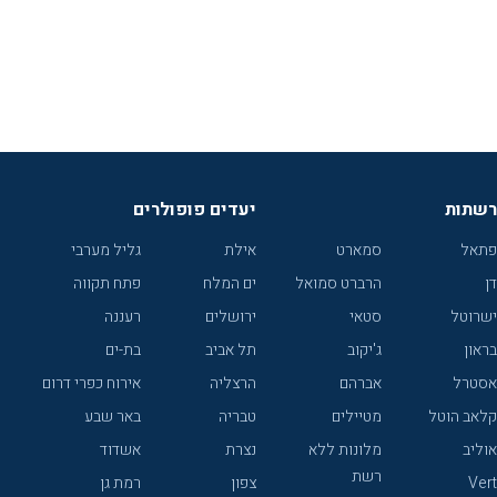
רשתות
יעדים פופולרים
פתאל
סמארט
אילת
גליל מערבי
דן
הרברט סמואל
ים המלח
פתח תקווה
ישרוטל
סטאי
ירושלים
רעננה
בראון
ג'יקוב
תל אביב
בת-ים
אסטרל
אברהם
הרצליה
אירוח כפרי דרום
קלאב הוטל
מטיילים
טבריה
באר שבע
אוליב
מלונות ללא
נצרת
אשדוד
רשת
Vert
צפון
רמת גן