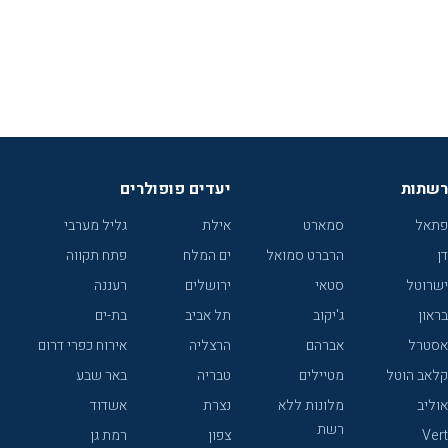
רשתות
יעדים פופולרים
פתאל
סמארט
אילת
גליל מערבי
דן
הרברט סמואל
ים המלח
פתח תקווה
ישרוטל
סטאי
ירושלים
רעננה
בראון
ג'יקוב
תל אביב
בת-ים
אסטרל
אברהם
הרצליה
אירוח כפרי דרום
קלאב הוטל
מטיילים
טבריה
באר שבע
אוליב
מלונות ללא
נצרת
אשדוד
רשת
Vert
צפון
רמת גן