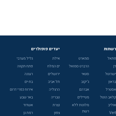
רשתות
יעדים פופולרים
פתאל
סמארט
אילת
גליל מערבי
דן
הרברט סמואל
ים המלח
פתח תקווה
ישרוטל
סטאי
ירושלים
רעננה
בראון
ג'יקוב
תל אביב
בת-ים
אסטרל
אברהם
הרצליה
אירוח כפרי דרום
קלאב הוטל
מטיילים
טבריה
באר שבע
אוליב
מלונות ללא
נצרת
אשדוד
רשת
Vert
צפון
רמת גן