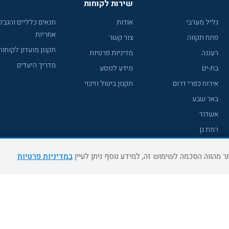
שירות לקוחות
גליל מערבי
אודות
תנאים כלליים והגבל
אחריות
פתח תקווה
צור קשר
תקנון מועדון לקוחות
רעננה
מדיניות פרטיות
מדריך היעדים
בת-ים
מידע לנוסע
אירוח כפרי דרום
תקנון ביטול וזיכוי
באר שבע
אשדוד
רמת גן
נהריה
במדיניות פרטיות
עכו
מעלות תרשיחא
רחובות
צפת
חדרה