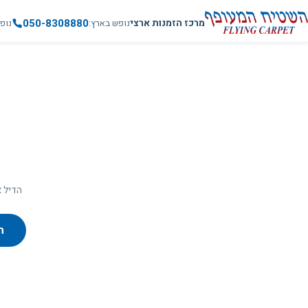
050-8308880
מרכז הזמנות ארצי
נופש בארץ
נופ
הדיל א
ח