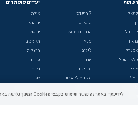
רשתות
יעדים פופולרים
פתאל
7 מיינדס
אילת
דן
סמארט
ים המלח
ישרוטל
הרברט סמואל
ירושלים
בראון
סטאי
תל אביב
אסטרל
ג'יקוב
הרצליה
קלאב הוטל
אברהם
טבריה
אוליב
מטיילים
נצרת
Vert
מלונות ללא רשת
צפון
icHotels
C HOTEL
אירוח כפרי צפון
לידיעתך, באתר זה נעשה שימוש בקבצי Cookies המשך גלישה באתר מהווה הסכמה לשימוש זה, למידע נוסף ניתן לעיין
פרימה
קראון פלאזה
נתניה
אורכידאה
אפריקה ישראל
חיפה
דניאל
רוקסון
מרכז
ישרוטל יוקרה
אדם
אשקלון
קיסר
Adar
מצפה רמון