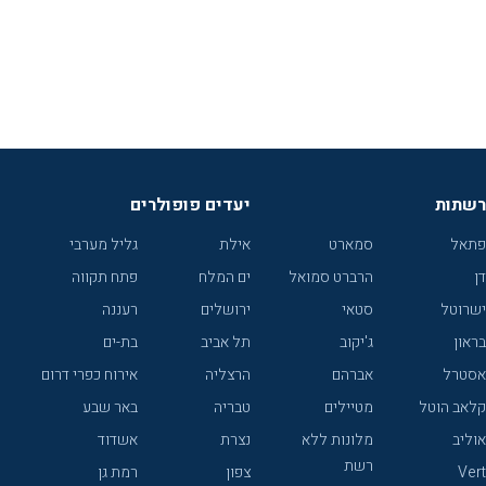
רשתות
יעדים פופולרים
פתאל
סמארט
אילת
גליל מערבי
דן
הרברט סמואל
ים המלח
פתח תקווה
ישרוטל
סטאי
ירושלים
רעננה
בראון
ג'יקוב
תל אביב
בת-ים
אסטרל
אברהם
הרצליה
אירוח כפרי דרום
קלאב הוטל
מטיילים
טבריה
באר שבע
אוליב
מלונות ללא
נצרת
אשדוד
רשת
Vert
צפון
רמת גן