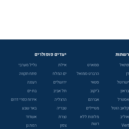
רשתות
יעדים פופולרים
פתאל
סמארט
אילת
גליל מערבי
דן
הרברט סמואל
ים המלח
פתח תקווה
ישרוטל
סטאי
ירושלים
רעננה
בראון
ג'יקוב
תל אביב
בת-ים
אסטרל
אברהם
הרצליה
אירוח כפרי דרום
קלאב הוטל
מטיילים
טבריה
באר שבע
אוליב
מלונות ללא
נצרת
אשדוד
רשת
Vert
צפון
רמת גן