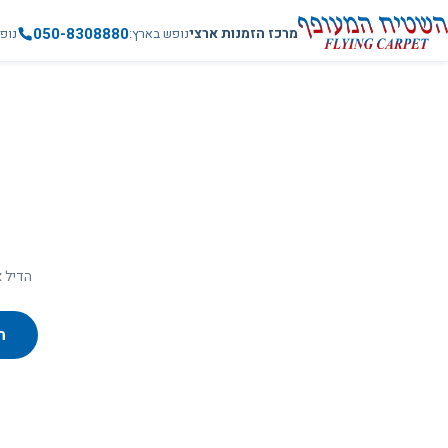
050-8308880
מרכז הזמנות ארצי
נופש בארץ
נופ
הדיל א
ח