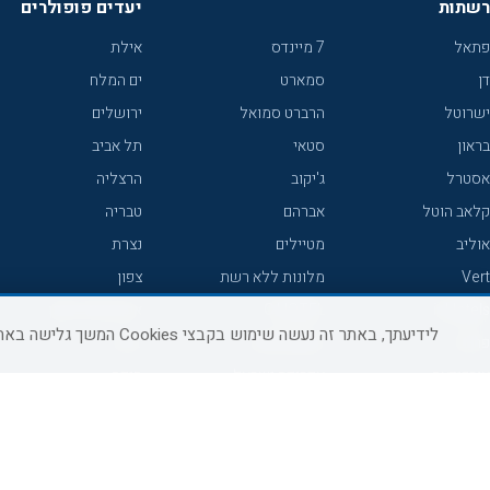
רשתות
יעדים פופולרים
פתאל
7 מיינדס
אילת
דן
סמארט
ים המלח
ישרוטל
הרברט סמואל
ירושלים
בראון
סטאי
תל אביב
אסטרל
ג'יקוב
הרצליה
קלאב הוטל
אברהם
טבריה
אוליב
מטיילים
נצרת
Vert
מלונות ללא רשת
צפון
icHotels
C HOTEL
אירוח כפרי צפון
לידיעתך, באתר זה נעשה שימוש בקבצי Cookies המשך גלישה באתר מהווה הסכמה לשימוש זה, למידע נוסף ניתן לעיין
פרימה
קראון פלאזה
נתניה
אורכידאה
אפריקה ישראל
חיפה
דניאל
רוקסון
מרכז
ישרוטל יוקרה
אדם
אשקלון
קיסר
Adar
מצפה רמון