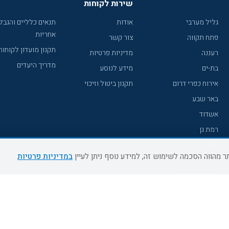
שירות לקוחות
גליל מערבי
אודות
תנאים כלליים והגבל
אחריות
פתח תקווה
צור קשר
תקנון מועדון לקוחות
רעננה
מדיניות פרטיות
מדריך היעדים
בת-ים
מידע לנוסע
אירוח כפרי דרום
תקנון ביטול וזיכוי
באר שבע
אשדוד
רמת גן
נהריה
במדיניות פרטיות
עכו
מעלות תרשיחא
רחובות
צפת
חדרה