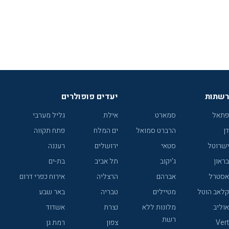
רשתות
יעדים פופולרים
פתאל
סמארט
אילת
גליל מערבי
דן
הרברט סמואל
ים המלח
פתח תקווה
ישרוטל
סטאי
ירושלים
רעננה
בראון
ג'יקוב
תל אביב
בת-ים
אסטרל
אברהם
הרצליה
אירוח כפרי דרום
קלאב הוטל
מטיילים
טבריה
באר שבע
אוליב
מלונות ללא
נצרת
אשדוד
רשת
Vert
צפון
רמת גן