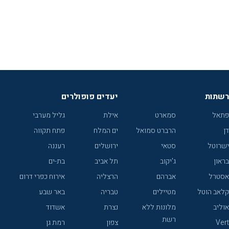
רשתות
יעדים פופולרים
פתאל
סמארט
אילת
גליל מערבי
דן
הרברט סמואל
ים המלח
פתח תקווה
ישרוטל
סטאי
ירושלים
רעננה
בראון
ג'יקוב
תל אביב
בת-ים
אסטרל
אברהם
הרצליה
אירוח כפרי דרום
קלאב הוטל
מטיילים
טבריה
באר שבע
אוליב
מלונות ללא
נצרת
אשדוד
רשת
Vert
צפון
רמת גן