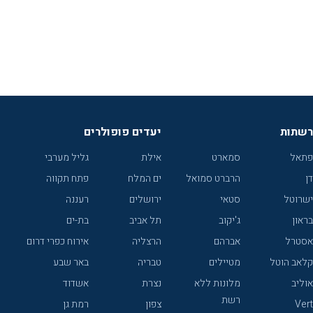
רשתות
יעדים פופולרים
פתאל
סמארט
אילת
גליל מערבי
דן
הרברט סמואל
ים המלח
פתח תקווה
ישרוטל
סטאי
ירושלים
רעננה
בראון
ג'יקוב
תל אביב
בת-ים
אסטרל
אברהם
הרצליה
אירוח כפרי דרום
קלאב הוטל
מטיילים
טבריה
באר שבע
אוליב
מלונות ללא
נצרת
אשדוד
רשת
Vert
צפון
רמת גן