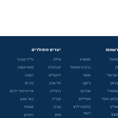
רשתות
יעדים פופולרים
פתאל
סמארט
אילת
גליל מערבי
דן
הרברט סמואל
ים המלח
פתח תקווה
ישרוטל
סטאי
ירושלים
רעננה
בראון
ג'יקוב
תל אביב
בת-ים
אסטרל
אברהם
הרצליה
אירוח כפרי דרום
קלאב הוטל
מטיילים
טבריה
באר שבע
אוליב
מלונות ללא
נצרת
אשדוד
רשת
Vert
צפון
רמת גן