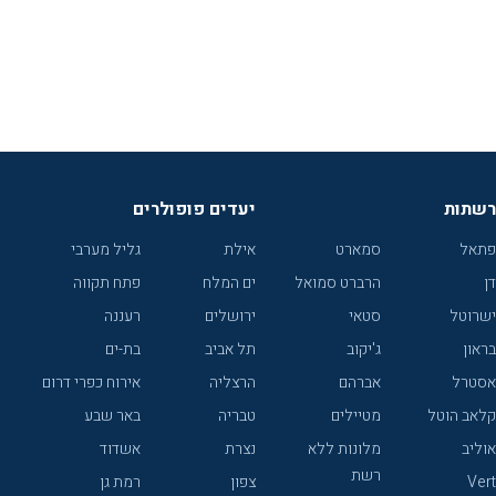
רשתות
יעדים פופולרים
פתאל
סמארט
אילת
גליל מערבי
דן
הרברט סמואל
ים המלח
פתח תקווה
ישרוטל
סטאי
ירושלים
רעננה
בראון
ג'יקוב
תל אביב
בת-ים
אסטרל
אברהם
הרצליה
אירוח כפרי דרום
קלאב הוטל
מטיילים
טבריה
באר שבע
אוליב
מלונות ללא
נצרת
אשדוד
רשת
Vert
צפון
רמת גן