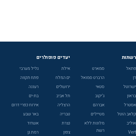
רשתות
יעדים פופולרים
פתאל
סמארט
אילת
גליל מערבי
דן
הרברט סמואל
ים המלח
פתח תקווה
ישרוטל
סטאי
ירושלים
רעננה
בראון
ג'יקוב
תל אביב
בת-ים
אסטרל
אברהם
הרצליה
אירוח כפרי דרום
קלאב הוטל
מטיילים
טבריה
באר שבע
אוליב
מלונות ללא
נצרת
אשדוד
רשת
Vert
צפון
רמת גן