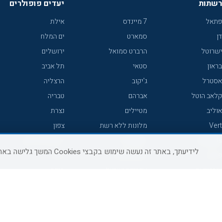
רשתות
יעדים פופולרים
פתאל
7 מיינדס
אילת
דן
סמארט
ים המלח
ישרוטל
הרברט סמואל
ירושלים
בראון
סטאי
תל אביב
אסטרל
ג'יקוב
הרצליה
קלאב הוטל
אברהם
טבריה
אוליב
מטיילים
נצרת
Vert
מלונות ללא רשת
צפון
icHotels
C HOTEL
אירוח כפרי צפון
לידיעתך, באתר זה נעשה שימוש בקבצי Cookies המשך גלישה באתר מהווה הסכמה לשימוש זה, למידע נוסף ניתן לעיין
פרימה
קראון פלאזה
נתניה
אורכידאה
אפריקה ישראל
חיפה
דניאל
רוקסון
מרכז
ישרוטל יוקרה
אדם
אשקלון
קיסר
Adar
מצפה רמון