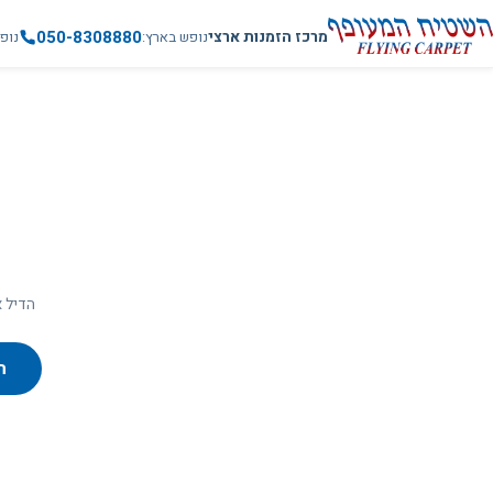
050-8308880
מרכז הזמנות ארצי
נופש בארץ
נופ
הדיל א
ח