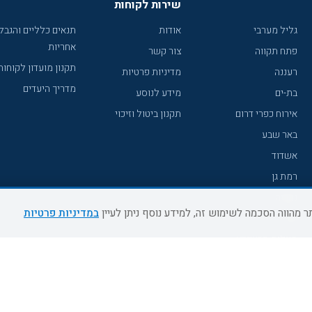
שירות לקוחות
גליל מערבי
אודות
תנאים כלליים והגבל
אחריות
פתח תקווה
צור קשר
תקנון מועדון לקוחות
רעננה
מדיניות פרטיות
מדריך היעדים
בת-ים
מידע לנוסע
אירוח כפרי דרום
תקנון ביטול וזיכוי
באר שבע
אשדוד
רמת גן
נהריה
במדיניות פרטיות
עכו
מעלות תרשיחא
רחובות
צפת
חדרה