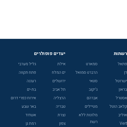
רשתות
יעדים פופולרים
פתאל
סמארט
אילת
גליל מערבי
דן
הרברט סמואל
ים המלח
פתח תקווה
ישרוטל
סטאי
ירושלים
רעננה
בראון
ג'יקוב
תל אביב
בת-ים
אסטרל
אברהם
הרצליה
אירוח כפרי דרום
קלאב הוטל
מטיילים
טבריה
באר שבע
אוליב
מלונות ללא
נצרת
אשדוד
רשת
Vert
צפון
רמת גן