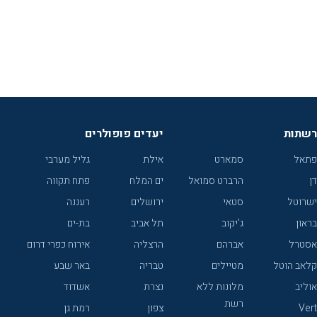
רשתות
יעדים פופולרים
פתאל
סמארט
אילת
גליל מערבי
דן
הרברט סמואל
ים המלח
פתח תקווה
ישרוטל
סטאי
ירושלים
רעננה
בראון
ג'יקוב
תל אביב
בת-ים
אסטרל
אברהם
הרצליה
אירוח כפרי דרום
קלאב הוטל
מטיילים
טבריה
באר שבע
אוליב
מלונות ללא
נצרת
אשדוד
רשת
Vert
צפון
רמת גן