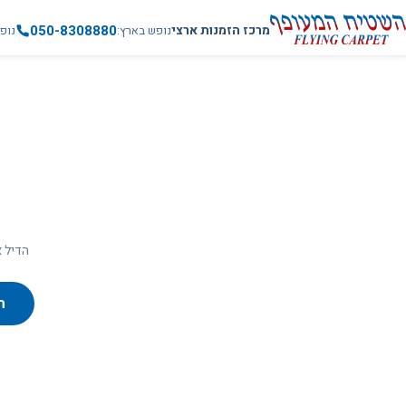
050-8308880
מרכז הזמנות ארצי
נופש בארץ
נופ
הדיל א
ח