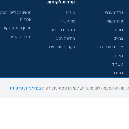
שירות לקוחות
גליל מערבי
אודות
תנאים כלליים והגבל
אחריות
פתח תקווה
צור קשר
תקנון מועדון לקוחות
רעננה
מדיניות פרטיות
מדריך היעדים
בת-ים
מידע לנוסע
אירוח כפרי דרום
תקנון ביטול וזיכוי
באר שבע
אשדוד
רמת גן
נהריה
במדיניות פרטיות
עכו
מעלות תרשיחא
רחובות
צפת
חדרה