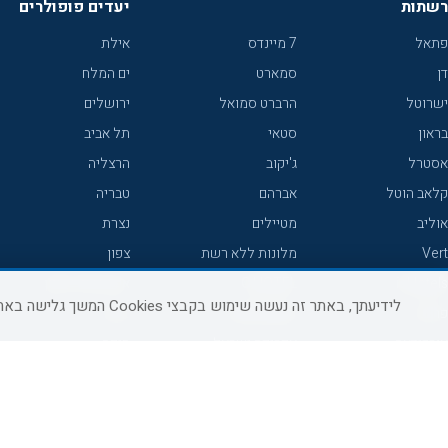
רשתות
יעדים פופולרים
פתאל
7 מיינדס
אילת
דן
סמארט
ים המלח
ישרוטל
הרברט סמואל
ירושלים
בראון
סטאי
תל אביב
אסטרל
ג'יקוב
הרצליה
קלאב הוטל
אברהם
טבריה
אוליב
מטיילים
נצרת
Vert
מלונות ללא רשת
צפון
icHotels
C HOTEL
אירוח כפרי צפון
לידיעתך, באתר זה נעשה שימוש בקבצי Cookies המשך גלישה באתר מהווה הסכמה לשימוש זה, למידע נוסף ניתן לעיין
פרימה
קראון פלאזה
נתניה
אורכידאה
אפריקה ישראל
חיפה
דניאל
רוקסון
מרכז
ישרוטל יוקרה
אדם
אשקלון
קיסר
Adar
מצפה רמון