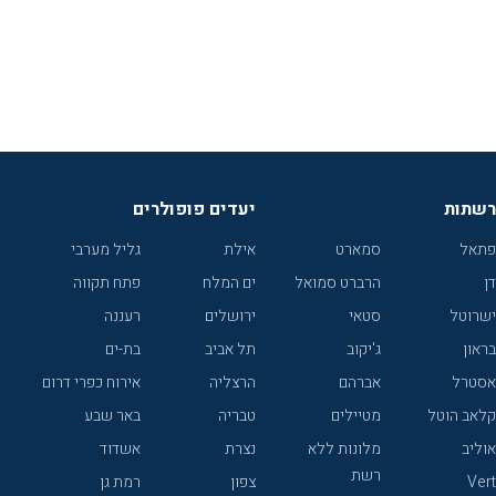
רשתות
יעדים פופולרים
פתאל
סמארט
אילת
גליל מערבי
דן
הרברט סמואל
ים המלח
פתח תקווה
ישרוטל
סטאי
ירושלים
רעננה
בראון
ג'יקוב
תל אביב
בת-ים
אסטרל
אברהם
הרצליה
אירוח כפרי דרום
קלאב הוטל
מטיילים
טבריה
באר שבע
אוליב
מלונות ללא
נצרת
אשדוד
רשת
Vert
צפון
רמת גן