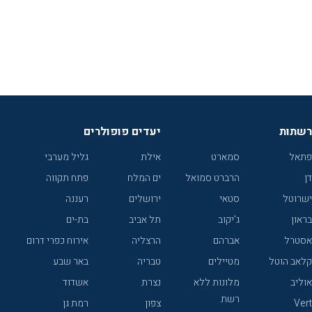
רשתות
יעדים פופולרים
פתאל
סמארט
אילת
גליל מערבי
דן
הרברט סמואל
ים המלח
פתח תקווה
ישרוטל
סטאי
ירושלים
רעננה
בראון
ג'יקוב
תל אביב
בת-ים
אסטרל
אברהם
הרצליה
אירוח כפרי דרום
קלאב הוטל
מטיילים
טבריה
באר שבע
אוליב
מלונות ללא
נצרת
אשדוד
רשת
Vert
צפון
רמת גן