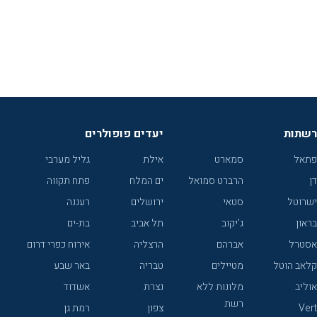
רשתות
יעדים פופולרים
פתאל
סמארט
אילת
גליל מערבי
דן
הרברט סמואל
ים המלח
פתח תקווה
ישרוטל
סטאי
ירושלים
רעננה
בראון
ג'יקוב
תל אביב
בת-ים
אסטרל
אברהם
הרצליה
אירוח כפרי דרום
קלאב הוטל
מטיילים
טבריה
באר שבע
אוליב
מלונות ללא
נצרת
אשדוד
רשת
Vert
צפון
רמת גן