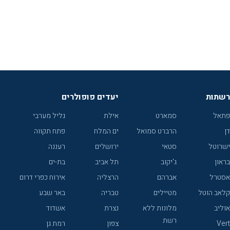
רשתות
יעדים פופולרים
פתאל
סמארט
אילת
גליל מערבי
דן
הרברט סמואל
ים המלח
פתח תקווה
ישרוטל
סטאי
ירושלים
רעננה
בראון
ג'יקוב
תל אביב
בת-ים
אסטרל
אברהם
הרצליה
אירוח כפרי דרום
קלאב הוטל
מטיילים
טבריה
באר שבע
אוליב
מלונות ללא
נצרת
אשדוד
רשת
Vert
צפון
רמת גן