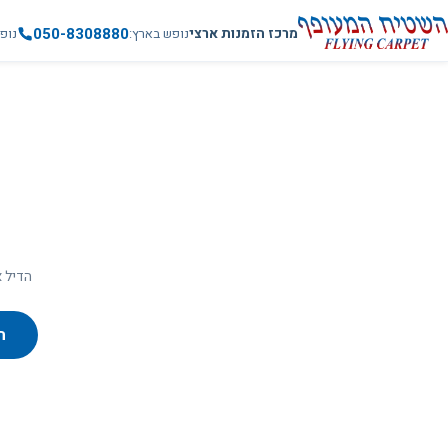
050-8308880
מרכז הזמנות ארצי
נופש בארץ
נופ
הדיל א
ח