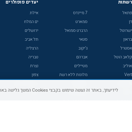
רשתות
יעדים פופולרים
פתאל
7 מיינדס
אילת
דן
סמארט
ים המלח
ישרוטל
הרברט סמואל
ירושלים
בראון
סטאי
תל אביב
אסטרל
ג'יקוב
הרצליה
קלאב הוטל
אברהם
טבריה
אוליב
מטיילים
נצרת
Vert
מלונות ללא רשת
צפון
icHotels
C HOTEL
אירוח כפרי צפון
לידיעתך, באתר זה נעשה שימוש בקבצי Cookies המשך גלישה באתר מהווה הסכמה לשימוש זה, למידע נוסף ניתן לעיין
פרימה
קראון פלאזה
נתניה
אורכידאה
אפריקה ישראל
חיפה
דניאל
רוקסון
מרכז
ישרוטל יוקרה
אדם
אשקלון
קיסר
Adar
מצפה רמון