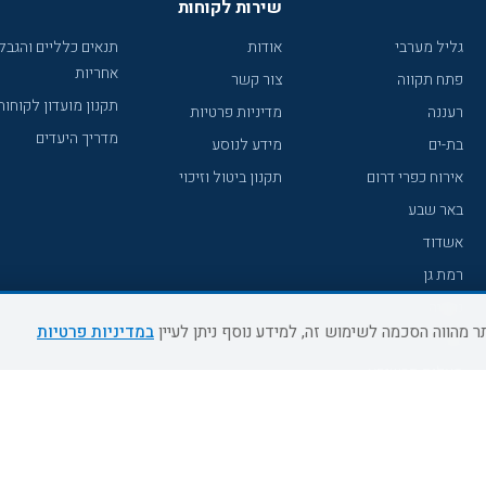
שירות לקוחות
גליל מערבי
אודות
תנאים כלליים והגבל
אחריות
פתח תקווה
צור קשר
תקנון מועדון לקוחות
רעננה
מדיניות פרטיות
מדריך היעדים
בת-ים
מידע לנוסע
אירוח כפרי דרום
תקנון ביטול וזיכוי
באר שבע
אשדוד
רמת גן
נהריה
במדיניות פרטיות
עכו
מעלות תרשיחא
רחובות
צפת
חדרה