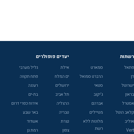
רשתות
יעדים פופולרים
פתאל
סמארט
אילת
גליל מערבי
דן
הרברט סמואל
ים המלח
פתח תקווה
ישרוטל
סטאי
ירושלים
רעננה
בראון
ג'יקוב
תל אביב
בת-ים
אסטרל
אברהם
הרצליה
אירוח כפרי דרום
קלאב הוטל
מטיילים
טבריה
באר שבע
אוליב
מלונות ללא
נצרת
אשדוד
רשת
Vert
צפון
רמת גן