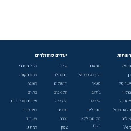
רשתות
יעדים פופולרים
פתאל
סמארט
אילת
גליל מערבי
דן
הרברט סמואל
ים המלח
פתח תקווה
ישרוטל
סטאי
ירושלים
רעננה
בראון
ג'יקוב
תל אביב
בת-ים
אסטרל
אברהם
הרצליה
אירוח כפרי דרום
קלאב הוטל
מטיילים
טבריה
באר שבע
אוליב
מלונות ללא
נצרת
אשדוד
רשת
Vert
צפון
רמת גן