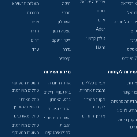
אפריקה ישראל
אורכידאה
חיפה
מעלות תרשיחא
רוקסון
דניאל
מרכז
רחובות
אדם
ישרוטל יוקרה
אשקלון
צפת
Adar
קיסר
מצפה רמון
חדרה
גולדן קראון
גרנד
זיכרון יעקב
דרום
Liam
אטלס
גדרה
ערד
7 מיינדס
קיסריה
שירות לקוחות
מידע ושירות
אודות
תנאים כלליים
אודות החברה
השטיח המעופף
והגבלת אחריות
טיולים מאורגנים
צור קשר
בוא נעוף - דילים
תקנון מועדון
ברגע האחרון
טיול מאורגן
מדיניות פרטיות
לקוחות
בשטיח המעופף
הסדרי נגישות
מידע לנוסע
מדריך היעדים
טיולי מאורגנים
השטיח המעופף
תקנון ביטול
הטבות
טיולים מאורגנים
וזיכוי
למילואימניקים
השטיח המעופף