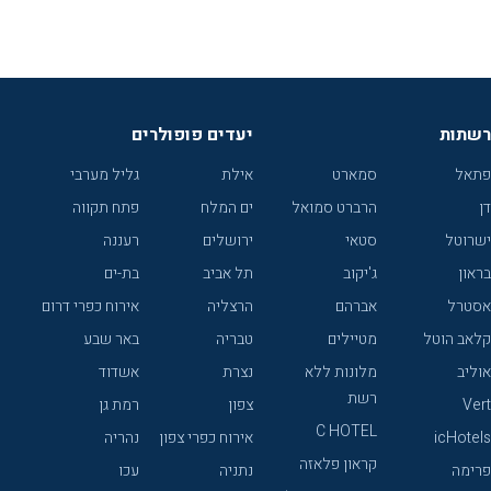
רשתות
יעדים פופולרים
פתאל
סמארט
אילת
גליל מערבי
דן
הרברט סמואל
ים המלח
פתח תקווה
ישרוטל
סטאי
ירושלים
רעננה
בראון
ג'יקוב
תל אביב
בת-ים
אסטרל
אברהם
הרצליה
אירוח כפרי דרום
קלאב הוטל
מטיילים
טבריה
באר שבע
אוליב
מלונות ללא
נצרת
אשדוד
רשת
Vert
צפון
רמת גן
C HOTEL
icHotels
אירוח כפרי צפון
נהריה
קראון פלאזה
פרימה
נתניה
עכו