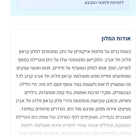
לזמינות ולתנאי המבצע.
אודות המלון
כשמדברים על מלונות אייקוניים על הים, מתכוונים למלון קראון
פלזה תל אביב. הלוקיישן הפנטסטי שלו על הים והטיילת בסמוך
למרינה, הופך אותו למלון המועדף על תיירים, זוגות ואנשי עסקים
המחפשים חוויית נופש מושלמת. קראון פלזה תל אביב קרוב לכל
מה שמעניין לראות ולעשות בעיר שאף פעם לא נחה: חיי הלילה
הצבעוניים, מוקדי תרבות ואמנות, בתי קפה ומסעדות, בילויים
וחוויות, וכמובן שקיעות מהפנטות חדרי מלון קראון פלזה תל אביב
מציעים אירוח מפנק ומרגש מול הים. החדרים מרווחים במיוחד,
מעוצבים בקפידה, משקיפים לנוף המרהיב של שפת הים והטיילת
השוקקת, וכוללים אבזור עשיר לחוויית אירוח מושלמת: וילונות
הצללה, טלוויזיית LED עם מגוון ערוצים, אינטרנט אלחוטי מהיר