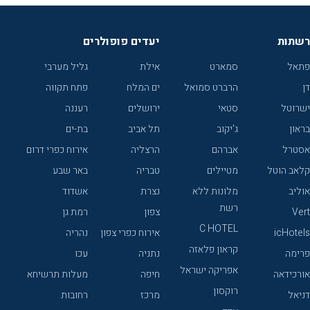
רשתות
יעדים פופולרים
פתאל
סמארט
אילת
גליל מערבי
דן
הרברט סמואל
ים המלח
פתח תקווה
ישרוטל
סטאי
ירושלים
רעננה
בראון
ג'יקוב
תל אביב
בת-ים
אסטרל
אברהם
הרצליה
אירוח כפרי דרום
קלאב הוטל
מטיילים
טבריה
באר שבע
אוליב
מלונות ללא
נצרת
אשדוד
רשת
Vert
צפון
רמת גן
C HOTEL
icHotels
אירוח כפרי צפון
נהריה
קראון פלאזה
פרימה
נתניה
עכו
אפריקה ישראל
אורכידאה
חיפה
מעלות תרשיחא
רוקסון
דניאל
מרכז
רחובות