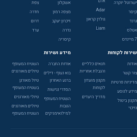
אדם
ישרוטל יוקרה
אשקלון
צפת
Adar
קיסר
מצפה רמון
חדרה
גולדן קראון
גרנד
זיכרון יעקב
דרום
Liam
אטלס
גדרה
ערד
7 מיינדס
קיסריה
שירות לקוחות
מידע ושירות
אודות
תנאים כלליים
אודות החברה
השטיח המעופף
והגבלת אחריות
טיולים מאורגנים
צור קשר
בוא נעוף - דילים
תקנון מועדון
ברגע האחרון
טיול מאורגן
מדיניות פרטיות
לקוחות
בשטיח המעופף
הסדרי נגישות
מידע לנוסע
מדריך היעדים
טיולי מאורגנים
השטיח המעופף
תקנון ביטול
הטבות
טיולים מאורגנים
וזיכוי
למילואימניקים
השטיח המעופף