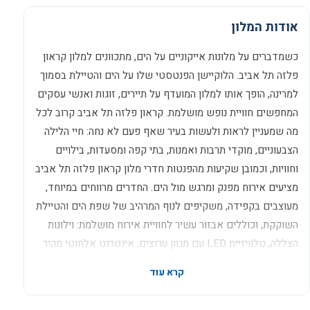
אודות המלון
כשמדברים על מלונות אייקוניים על הים, מתכוונים למלון קראון
פלזה תל אביב. הלוקיישן הפנטסטי שלו על הים והטיילת בסמוך
למרינה, הופך אותו למלון המועדף על תיירים, זוגות ואנשי עסקים
המחפשים חוויית נופש מושלמת. קראון פלזה תל אביב קרוב לכל
מה שמעניין לראות ולעשות בעיר שאף פעם לא נחה: חיי הלילה
הצבעוניים, מוקדי תרבות ואמנות, בתי קפה ומסעדות, בילויים
וחוויות, וכמובן שקיעות מהפנטות חדרי מלון קראון פלזה תל אביב
מציעים אירוח מפנק ומרגש מול הים. החדרים מרווחים במיוחד,
מעוצבים בקפידה, משקיפים לנוף המרהיב של שפת הים והטיילת
השוקקת, וכוללים אבזור עשיר לחוויית אירוח מושלמת: וילונות
הצללה, טלוויזיית LED עם מגוון ערוצים, אינטרנט אלחוטי מהיר
ללא תוספת תשלום, חדרי רחצה עם תכשירי טיפוח איכותיים,
ערכת קפה ותה, מיני בר ועוד. מתחם הבריאות והספא קחו לכם
רגע או שניים של הפסקה, ובואו לפנק את כל החושים במתחם