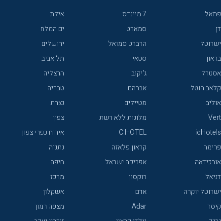
פתאל
7 מיינדס
אילת
דן
סמארט
ים המלח
ישרוטל
הרברט סמואל
ירושלים
בראון
סטאי
תל אביב
אסטרל
ג'יקוב
הרצליה
קלאב הוטל
אברהם
טבריה
אוליב
מטיילים
נצרת
Vert
מלונות ללא רשת
צפון
icHotels
C HOTEL
אירוח כפרי צפון
פרימה
קראון פלאזה
נתניה
אורכידאה
אפריקה ישראל
חיפה
דניאל
רוקסון
מרכז
ישרוטל יוקרה
אדם
אשקלון
קיסר
Adar
מצפה רמון