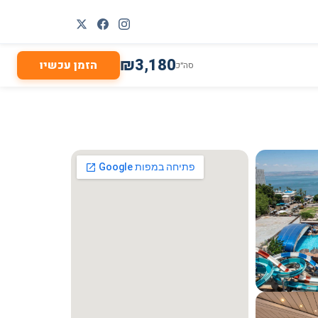
₪
3,180
הזמן עכשיו
סה״כ