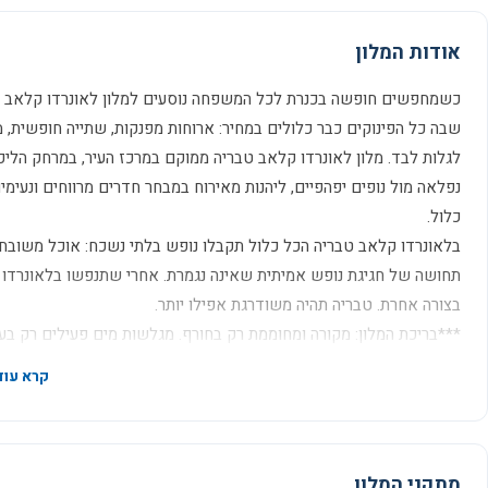
אודות המלון
כשמחפשים חופשה בכנרת לכל המשפחה נוסעים למלון לאונרדו קלאב טב
שבה כל הפינוקים כבר כלולים במחיר: ארוחות מפנקות, שתייה חופשית, מת
לגלות לבד. מלון לאונרדו קלאב טבריה ממוקם במרכז העיר, במרחק הליכ
נפלאה מול נופים יפהפיים, ליהנות מאירוח במבחר חדרים מרווחים ונעי
כלול.
בלאונרדו קלאב טבריה הכל כלול תקבלו נופש בלתי נשכח: אוכל משובח ו
תחושה של חגיגת נופש אמיתית שאינה נגמרת. אחרי שתנפשו בלאונרדו ק
בצורה אחרת. טבריה תהיה משודרגת אפילו יותר.
***בריכת המלון: מקורה ומחוממת רק בחורף. מגלשות מים פעילים רק בעונת הרחצה בין
מתקני המלון