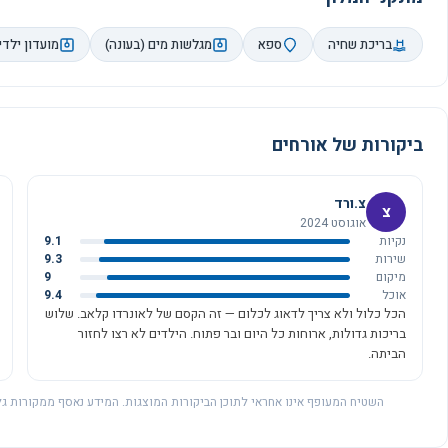
בריכת שחיה
ספא
מגלשות מים (בעונה)
מועדון ילדי
ביקורות של אורחים
צ.ורד
צ
אוגוסט 2024
נקיות
9.1
שירות
9.3
מיקום
9
אוכל
9.4
הכל כלול ולא צריך לדאוג לכלום — זה הקסם של לאונרדו קלאב. שלוש
בריכות גדולות, ארוחות כל היום ובר פתוח. הילדים לא רצו לחזור
הביתה.
השטיח המעופף אינו אחראי לתוכן הביקורות המוצגות. המידע נאסף ממקורות גל