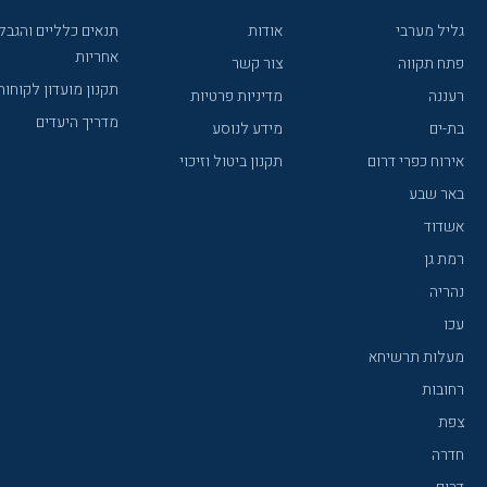
גליל מערבי
אודות
תנאים כלליים והגבל
אחריות
פתח תקווה
צור קשר
תקנון מועדון לקוחות
רעננה
מדיניות פרטיות
מדריך היעדים
בת-ים
מידע לנוסע
אירוח כפרי דרום
תקנון ביטול וזיכוי
באר שבע
אשדוד
רמת גן
נהריה
עכו
מעלות תרשיחא
רחובות
צפת
חדרה