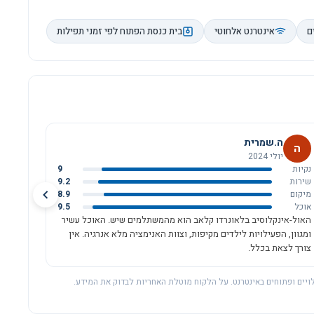
ם
אינטרנט אלחוטי
בית כנסת הפתוח לפי זמני תפילות
ה.שמרית
ה
יולי 2024
נקיות
9
שירות
9.2
מיקום
8.9
אוכל
9.5
האול-אינקלוסיב בלאונרדו קלאב הוא מהמשתלמים שיש. האוכל עשיר
ומגוון, הפעילויות לילדים מקיפות, וצוות האנימציה מלא אנרגיה. אין
צורך לצאת בכלל.
ויים ופתוחים באינטרנט. על הלקוח מוטלת האחריות לבדוק את המידע.